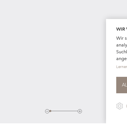
WIR
Wir 
analy
Suchb
ange
Lerne
A