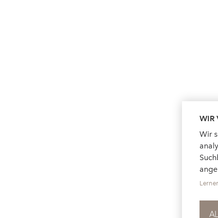
WIR
Wir 
analy
Suchb
ange
Lerne
A