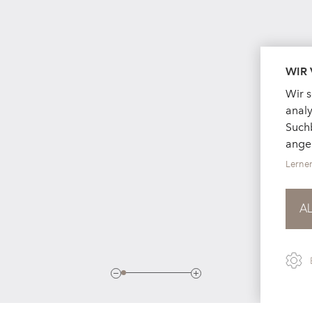
WIR
Wir 
analy
Suchb
ange
Lerne
A