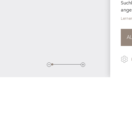
Suchb
ange
Lerne
A