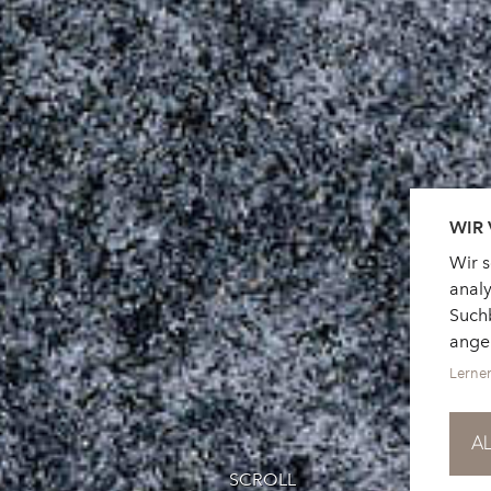
WIR
Wir 
analy
Suchb
ange
Lerne
A
SCROLL