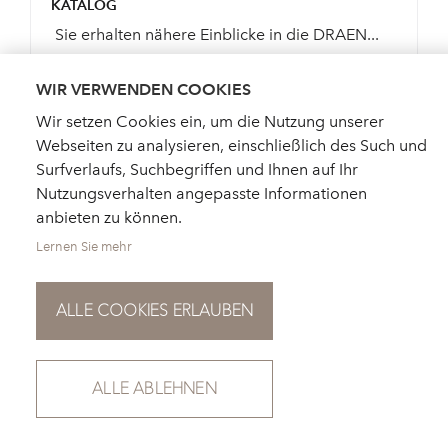
KATALOG
Sie erhalten nähere Einblicke in die DRAEN...
WIR VERWENDEN COOKIES
Wir setzen Cookies ein, um die Nutzung unserer
Webseiten zu analysieren, einschließlich des Such und
KATALOG BESTELLEN
Surfverlaufs, Suchbegriffen und Ihnen auf Ihr
Nutzungsverhalten angepasste Informationen
anbieten zu können.
Lernen Sie mehr
ALLE COOKIES ERLAUBEN
HÄNDLERSUCHE
AKTUELLES
KATALOGBESTELLUNG
FÜR PRESSE
NEWSLETTER
ALLE ABLEHNEN
DATENSCHUTZ
IMPRESSUM