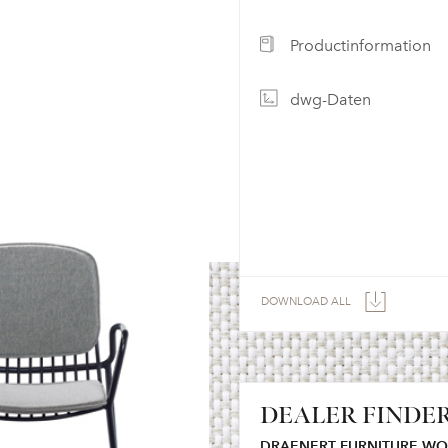
Productinformation
dwg-Daten
DOWNLOAD ALL
DEALER FINDE
DRAENERT FURNITURE W